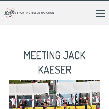
Skip
to
content
MEETING JACK
KAESER