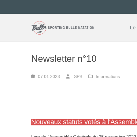
Skip
to
content
Le
Newsletter n°10
07.01.2023
SPB
Informations
Nouveaux statuts votés à l'Assemb
Lors de l'Assemblée Générale du 25 novembre 2022,