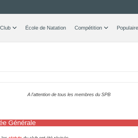
 Club
École de Natation
Compétition
Populair
A l'attention de tous les membres du SPB
lée Générale
 les
statuts
du club ont été révisés.