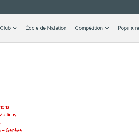
 Club
École de Natation
Compétition
Populair
nens
 Martigny
x
n – Genève