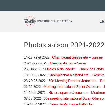
Skip
to
content
Le
Photos saison 2021-2022
14-17 juillet 2022 :
Championat Suisse été – Sursee
25-26 juin 2022 :
Meeting du Lac – Vevey
26 juin 2022 :
Finales Kids league – Chaux de Fonds
18-19.06.2022 :
Championnat Romand été – Genève
28-29.05.2022 :
50e Meeting Renens-Jeunesse – Re
21.05.2022 :
Meeting International Sprint Octodure –
14-15.05.2022 :
Riviera open et Jeunesse – Montreu
07.05.2022 :
50e meeting international Swan Oberso
16-23.04.2022 :
Camp de Pâques – Belleville