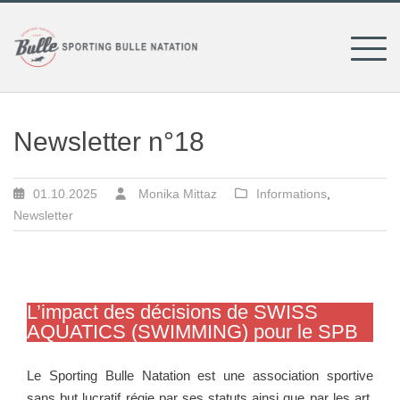
Skip
to
content
Newsletter n°18
01.10.2025
Monika Mittaz
Informations
,
Newsletter
L’impact des décisions de SWISS
AQUATICS (SWIMMING) pour le SPB
Le Sporting Bulle Natation est une association sportive
sans but lucratif régie par ses statuts ainsi que par les art.